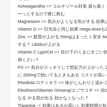
Ashwagandha => コルチゾール対策 落ち
ーっとするので夜に飲む
Magnesium => 気分がよくなる気がする
Vitamin D => 日光浴と同じ効果 mega-dose
Zinc => 髪質が上がる 50mgはまったく安全 
する？ Libidoが上がる
Vitamin C LypriCel => 目の下のく
倒くさい？
PS => 気分がスッキリして想起力が上がった
に 200mgで効いてるときもある コストが高い
Rhodiola ロディオラ => 体がじんわりと
Eleuthero/Siberian Ginseng/エゾ
なる やる気が出る 効かなくなった？
Theanine ⇒ 効果はあるが高いし効果時