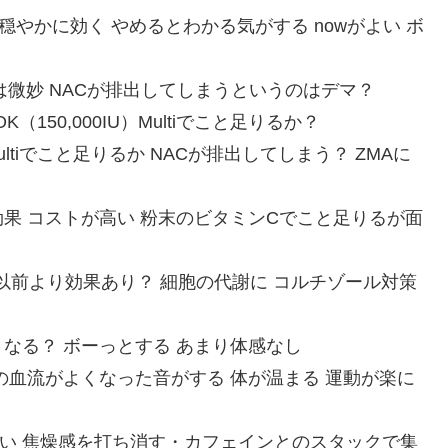
着く 穏やかに効く やめるとわかる気がする nowがよい ボ
 効果は微妙 NACが排出してしまうというのはデマ？
もOK（150,000IU）Multiでこと足りるか？
Multiでこと足りるか NACが排出してしまう？ ZMAに
まにすごい効果 コストが高い 粉末のビタミンCでこと足りるが面
 以前より効果あり？ 細胞の代謝に コルチゾール対策
温かくなる？ ボーっとする あまり体感なし
ウコギ => 頭の血流がよくなった音がする 体が温まる 運動が楽に
間が短い 焦燥感を打ち消す・カフェインとのスタックで集