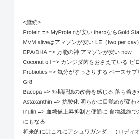
<継続>
Protein => MyProteinが安い iherbならGo
MVM aliveはアマゾンが安い LE（two per
EPA/DHA => 万能の神 アマゾンが安い now
Coconut oil => カンジダ菌をおさえて
Probiotics => 気分がすっきりする ベースサ
Gr8
Bacopa => 短期記憶の改善を感じる 落ち着
Astaxanthin => 抗酸化 明らかに目覚めが変
Inulin => 血糖値上昇抑制と便通に 食
にもなる
将来的にはこれにアシュワガンダ、（ロディ