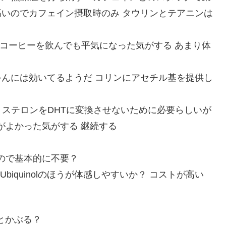
が高いのでカフェイン摂取時のみ タウリンとテアニンは
h 副腎皮質 => コーヒーを飲んでも平気になった気がする あまり体
？ おばあちゃんには効いてるようだ コリンにアセチル基を提供し
し テストステロンをDHTに変換させないために必要らしいが
調がよかった気がする 継続する
なるので基本的に不要？
た Ubiquinolのほうが体感しやすいか？ コストが高い
draとかぶる？