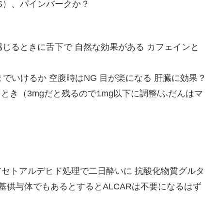
S）、パインバークか？
を感じるときに舌下で 自然な効果がある カフェインと
0mg程度までいけるか 空腹時はNG 目が楽になる 肝臓に効果？
整するとき（3mgだと残るので1mg以下に調整/ふだんはマ
 アセトアルデヒド処理で二日酔いに 抗酸化物質グルタ
基供与体でもあるとするとALCARは不要になるはず