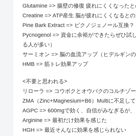
Glutamine => 腸壁の修復 疲れにくくなったとの
Creatine => ATP産生 脳が疲れにくくなるとの声
Pine Bark Extract => ピクノジェノール互
Pycnogenol => 資金に余裕ができたら
る人が多い）
サーミオン => 脳の血流アップ（ヒデルギン
HMB => 筋トレ効果アップ
<不要と思われる>
リローラ => コウボクとオウバクのコルチゾ
ZMA（Zinc+Magnesium+B6）Multi
AGPC => 600mgで効く、自信がみなぎる
Arginine => 最初だけ効果を感じた
HGH => 最近そんなに効果を感じられない