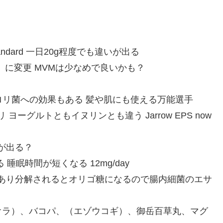
ld Standard 一日20g程度でも違いが出る
 day）に変更 MVMは少なめで良いかも？
いる ピロリ菌への効果もある 髪や肌にも使える万能選手
プリ ヨーグルトともイヌリンとも違う Jarrow EPS now
きが出る？
わる 睡眠時間が短くなる 12mg/day
物繊維であり分解されるとオリゴ糖になるので腸内細菌のエサ
オラ）、バコパ、（エゾウコギ）、御岳百草丸、マグ