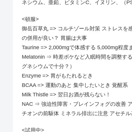
ネシウム、亜鉛、ビタミンC、イヌリン、（P
<頓服>
御岳百草丸 => コルチゾール対策 ストレス
の併用が良い？ 胃腸は大事
Taurine => 2,000mgで体感する 5,00
Melatonin ⇒ 時差ボケなど入眠時間を調
グネシウムで十分？）
Enzyme => 胃がもたれるとき
BCAA => 運動のあと 集中したいとき 覚醒系
Milk Thistle => 翌日お酒が残らない！
NAC ⇒ 強迫性障害・ブレインフォグの改善
チオンの前駆体 ミネラル排出に注意 アセチル
<試用中>