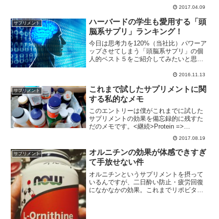
を全力でお伝えしたいと思っています。
2017.04.09
ところで・・・、亜鉛についてご存知の
ことといえばなんでしょうか？「牡蠣
ハーバードの学生も愛用する「頭
サプリメント
（かき）に沢山入っているら...
脳系サプリ」ランキング！
今日は思考力を120%（当社比）パワーア
ップさせてしまう「頭脳系サプリ」の個
人的ベスト５をご紹介してみたいと思い
ます。受験・資格取得に向けての勉強と
試験、クライアントへのプレゼンテーシ
2016.11.13
ョン、ホールでの講演など、いつもにも
これまで試したサプリメントに関
増して頭の回転が求め...
サプリメント
する私的なメモ
このエントリーは僕がこれまでに試した
サプリメントの効果を備忘録的に残すた
だのメモです。<継続>Protein =>
MyProteinが安い iherbならGold Standard
2017.08.19
一日20g程度でも違いが出るMVM aliveは
アマゾン...
オルニチンの効果が体感できすぎ
サプリメント
て手放せない件
オルニチンというサプリメントを摂って
いるんですが、二日酔い防止・疲労回復
になかなかの効果。これまでリポビタン
D・チョコラBB・アリナミンを飲んで
も、残念ながら効果を実感できたことが
ありません。そういう意味ではオルニチ