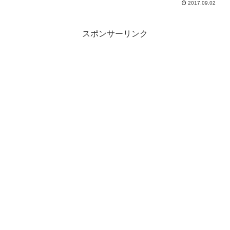
はL-チロシンの前駆体であり、体内でド
2017.09.02
ーパミンやノルアドレナリンへと変化し
ていくことでやる気を...
スポンサーリンク