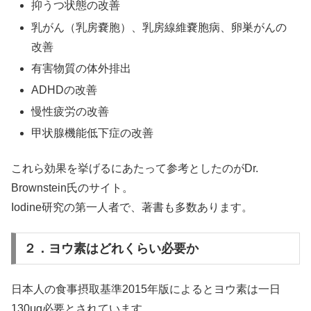
抑うつ状態の改善
乳がん（乳房嚢胞）、乳房線維嚢胞病、卵巣がんの
改善
有害物質の体外排出
ADHDの改善
慢性疲労の改善
甲状腺機能低下症の改善
これら効果を挙げるにあたって参考としたのがDr.
Brownstein氏のサイト。
Iodine研究の第一人者で、著書も多数あります。
２．ヨウ素はどれくらい必要か
日本人の食事摂取基準2015年版によるとヨウ素は一日
130μg必要とされています。