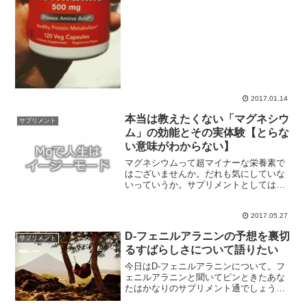
ンに効果を感じるのは、と...
2017.01.14
本当は教えたくない「マグネシウ
サプリメント
ム」の効能とその実体験【とらな
い意味がわからない】
マグネシウムって超マイナーな栄養素で
はございませんか。だれも気にしていな
いっていうか。サプリメントとしては、
マルチミネラルやカルシウムとの複合商
品（e.g. カルマグ）に含まれているのは
2017.05.27
見かけますけども、単品の栄養素として
マグネシウムを販売...
D-フェニルアラニンの予想を裏切
サプリメント
るすばらしさについて語りたい
今日はD-フェニルアラニンについて。フ
ェニルアラニンと聞いてピンときたあな
たはかなりのサプリメント通でしょう。
そうですそうです、フェニルアラニンと