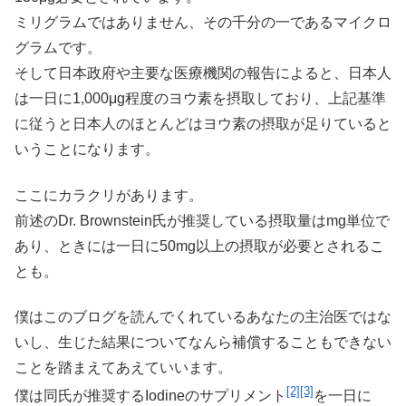
ミリグラムではありません、その千分の一であるマイクロ
グラムです。
そして日本政府や主要な医療機関の報告によると、日本人
は一日に1,000μg程度のヨウ素を摂取しており、上記基準
に従うと日本人のほとんどはヨウ素の摂取が足りていると
いうことになります。
ここにカラクリがあります。
前述のDr. Brownstein氏が推奨している摂取量はmg単位で
あり、ときには一日に50mg以上の摂取が必要とされるこ
とも。
僕はこのブログを読んでくれているあなたの主治医ではな
いし、生じた結果についてなんら補償することもできない
ことを踏まえてあえていいます。
[2]
[3]
僕は同氏が推奨するIodineのサプリメント
を一日に