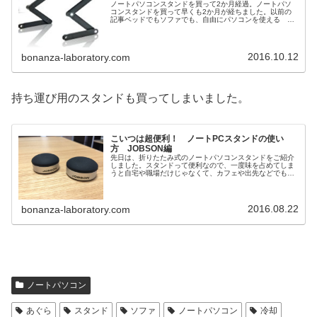
ノートパソコンスタンドを買って2か月経過。ノートパソ
コンスタンドを買って早くも2か月が経ちました。以前の
記事ベッドでもソファでも、自由にパソコンを使える 折
りたたみスタンド、非常に便利 パソコンを 自由な角度か
ら使用 観賞できるパソコンスタ...
2016.10.12
bonanza-laboratory.com
持ち運び用のスタンドも買ってしまいました。
こいつは超便利！ ノートPCスタンドの使い
方 JOBSON編
先日は、折りたたみ式のノートパソコンスタンドをご紹介
しました。スタンドって便利なので、一度味を占めてしま
うと自宅や職場だけじゃなくて、カフェや出先などでも使
いたいって思ってしまいます。ということで今回は、持ち
運び用のノートパソコンスタンドの...
2016.08.22
bonanza-laboratory.com
ノートパソコン
あぐら
スタンド
ソファ
ノートパソコン
冷却