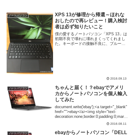
XPS 13が修理から帰還～ほれな
ノートパソコン
おしたので再レビュー！購入検討
者は必ず知りたいこと
僕の愛するノートパソコン「XPS 13」は
初期不良で壊れに壊れまくってくれまし
た。キーボードの接触不良に、ブルート
ゥース通信不良、バッテリーの充電が突
然できなくなるなど、まあ盛大にやって
くれました。やっぱり出来の悪いヤツほ
ど愛着が沸くという...
2016.09.13
ちゃんと届く！？ebayでアメリ
ノートパソコン
カからノートパソコンを個人輸入
してみた
document.write('ebay');<a target="_blank"
href="">ebay</a><img style="text-
decoration:none;border:0;padding:0;margi
n:0;"...
2016.08.11
ebayからノートパソコン「DELL
ノートパソコン