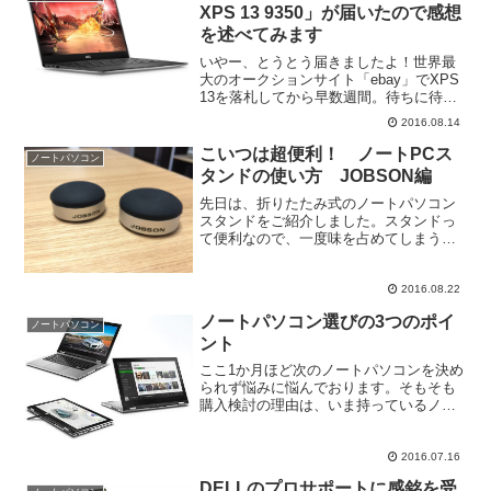
XPS 13 9350」が届いたので感想
を述べてみます
いやー、とうとう届きましたよ！世界最
大のオークションサイト「ebay」でXPS
13を落札してから早数週間。待ちに待っ
て首は伸びまくるし、輸送状況をチェッ
2016.08.14
クしすぎて一日1時間くらいは時間を無駄
にする毎日でしたよ。我ながらアホです
こいつは超便利！ ノートPCス
ノートパソコン
けど、新しい...
タンドの使い方 JOBSON編
先日は、折りたたみ式のノートパソコン
スタンドをご紹介しました。スタンドっ
て便利なので、一度味を占めてしまうと
自宅や職場だけじゃなくて、カフェや出
先などでも使いたいって思ってしまいま
す。ということで今回は、持ち運び用の
2016.08.22
ノートパソコンスタンドの...
ノートパソコン選びの3つのポイ
ノートパソコン
ント
ここ1か月ほど次のノートパソコンを決め
られず悩みに悩んでおります。そもそも
購入検討の理由は、いま持っているノー
トパソコンhp pavilion dv7が8年選手とな
り、不意に固まったり、スリープモード
から復帰しなくなってきたことが1つ。も
2016.07.16
う...
DELLのプロサポートに感銘を受