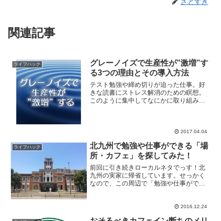
さとすき
関連記事
グレーノイズで生産性が”激増”す
ライフハック
る3つの理由とその導入方法
テスト勉強や締め切りが迫った仕事。好
きな読書にストレス解消のための瞑想。
このように集中してなにかに取り組みた
いときには、何を聞いてますか？ TVをつ
けっぱなし？ 音楽を流す？ インターネッ
トラジオ？ もしや無音とか？本当に静か
な場所だったら...
2017.04.04
北九州で勉強や仕事ができる「場
ライフハック
所・カフェ」を探してみた！
前回に引き続きローカルネタでっす！北
九州の実家に帰省しています。せっかく
なので、この周辺で「勉強や仕事ができ
る場所」がないか、探してみました。北
九州（戸畑）で勉強・仕事ができる場所
１．戸畑図書館（旧市役所）まずは戸畑
2016.12.24
にある市立の図書館に行っ...
おそるべきカフェイン断ちのメリ