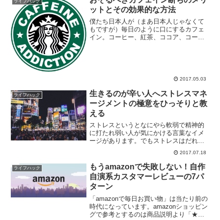
ライフハック
ットとその効果的な方法
僕たち日本人が（まあ日本人じゃなくて
もですが）毎日のように口にするカフェ
イン。コーヒー、紅茶、ココア、コー
ラ、チョコレート、風邪薬と数多くのも
のに含まれております。このカフェイン
は頭をスッキリさせたり気分をリフレッ
シュすることで知られている...
2017.05.03
生きるのが辛い人へストレスマネ
ライフハック
ージメントの極意をひっそりと教
える
ストレスというとなにやら軟弱で精神的
に打たれ弱い人が気にかける言葉なイメ
ージがあります。でもストレスはだれも
が普段の生活のなかで受けているもので
2017.07.18
あり、時として病気のトリガーとなり、
また時としてうまくコントロールできれ
もうamazonで失敗しない！自作
ライフハック
ばパフォーマンスの向上を...
自演系カスタマーレビューの7パ
ターン
「amazonで毎日お買い物」は当たり前の
時代になっています。amazonショッピン
グで参考とするのは商品説明より「★の