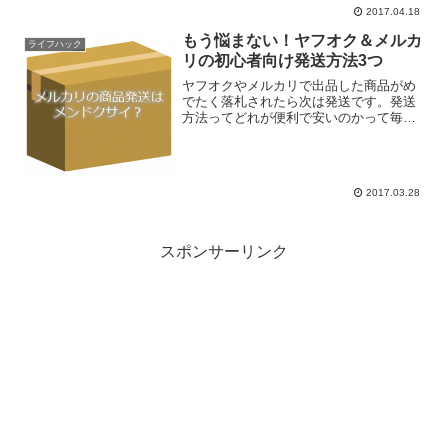
数」と「カスタマーレビュー」ではない
2017.04.18
でしょうか。評価の高い商品はやはり安
心感が違います。言い換えれば★の数と
もう悩まない！ヤフオク＆メルカ
ライフハック
カスタマーレ...
リの初心者向け発送方法3つ
ヤフオクやメルカリで出品した商品がめ
でたく落札されたら次は発送です。発送
方法ってどれが便利で安いのかって毎回
悩みませんか？僕はこりないくらい毎回
発送方法に悩んでとにかく時間がもった
いないので、もう今後悩まなくてもいい
ように備忘録としてこのエ...
2017.03.28
スポンサーリンク