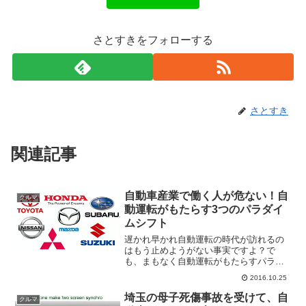
さとすきをフォローする
さとすき
関連記事
自動車産業で働く人が危ない！自
クルマ
動運転がもたらす3つのパラダイ
ムシフト
遅かれ早かれ自動運転の時代が訪れるの
はもう止めようがない事実ですよ？で
も、まもなく自動運転がもたらすパラダ
イムシフトを知っていますか？今後20年
2016.10.25
を生き延びるために、自動車関連産業に
従事する方は必読です。自動運転がもた
埼玉の母子死傷事故を受けて、自
クルマ
らす3つのパラダイムシフ...