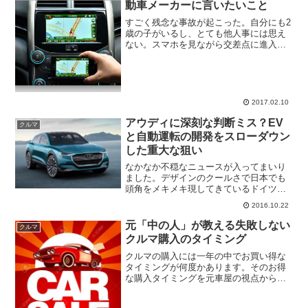
動車メーカーに言いたいこと
すごく残念な事故が起こった。自分にも2
歳の子がいるし、とても他人事には思え
ない。スマホを見ながら交差点に進入し
た運転手は言語道断だけど、この事故を
受けて自動車メーカーにいいたいことが
ある。スマホのナビを使わせてくれ普段
の生活で、スマホで地図...
2017.02.10
アウディに深刻な判断ミス？EV
クルマ
と自動運転の開発をスローダウン
した重大な狙い
なかなか不穏なニュースが入ってまいり
ました。デザインのクールさで日本でも
頭角をメキメキ現してきているドイツの
高級自動車メーカー「アウディ」。でも
2016.10.22
こんなことやってて大丈夫なのかな？ア
ウディの未来は大丈夫か？中止された次
元「中の人」が教える失敗しない
クルマ
世代開発計画autobl...
クルマ購入のタイミング
クルマの購入には一年の中でお買い得な
タイミングが何度かあります。そのお得
な購入タイミングを元車屋の視点から考
えてみたいと思います。クルマはいつ買
うのがお得か結論としては「各四半期末