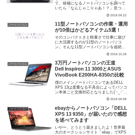
て、候補になるノートパソコンを調べて
いたら「なんじゃこりゃあ！？」見つけ
てしまいました。すごいやつを。いやも
2016.09.22
うみなさん知ってるかもしれませんけ
ど、もったい隠さずにいかせていただき
11型ノートパソコンの作業・運用
ノートパソコン
ます。こちらです。Lenov...
が10倍はかどるアイテム5選！
そのコンパクトさと軽量さで仕事に遊び
に大活躍するのが11型のノートパソコ
ン。そんな11型ノートパソコンを超絶快
適にするアイテムを今日は紹介してみる
2016.10.28
よ。ちなみに僕の持っている11型ノート
パソコンはコレだ。980gの軽量ボディと
3万円ノートパソコンの王道
ノートパソコン
増量された4GB...
Dell Inspiron 11 3000とASUS
VivoBook E200HA-8350の比較
僕のメインノートパソコンであるDELL
XPS 13は度重なる不具合によってパソコ
ン本体ごと交換対応となりました(´･_･`)
ただいま新しい商品が届くのを待ってい
2016.09.08
るところです。ということでしょうがな
く、、、古い17インチのHP製ノートパソ
ebayからノートパソコン「DELL
ノートパソコン
コ...
XPS 13 9350」が届いたので感想
を述べてみます
いやー、とうとう届きましたよ！世界最
大のオークションサイト「ebay」でXPS