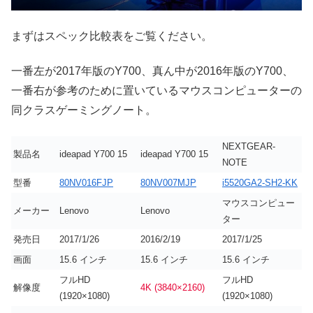
まずはスペック比較表をご覧ください。
一番左が2017年版のY700、真ん中が2016年版のY700、
一番右が参考のために置いているマウスコンピューターの
同クラスゲーミングノート。
NEXTGEAR-
製品名
ideapad Y700 15
ideapad Y700 15
NOTE
型番
80NV016FJP
80NV007MJP
i5520GA2-SH2-KK
マウスコンピュー
メーカー
Lenovo
Lenovo
ター
発売日
2017/1/26
2016/2/19
2017/1/25
画面
15.6 インチ
15.6 インチ
15.6 インチ
フルHD
フルHD
解像度
4K (3840×2160)
(1920×1080)
(1920×1080)