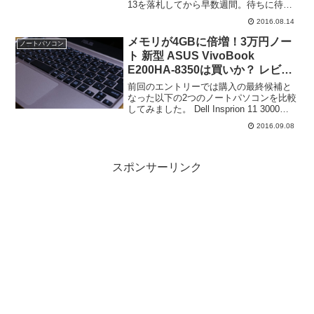
13を落札してから早数週間。待ちに待っ
て首は伸びまくるし、輸送状況をチェッ
2016.08.14
クしすぎて一日1時間くらいは時間を無駄
にする毎日でしたよ。我ながらアホです
メモリが4GBに倍増！3万円ノー
ノートパソコン
けど、新しい...
ト 新型 ASUS VivoBook
E200HA-8350は買いか？ レビュ
ー＆評価
前回のエントリーでは購入の最終候補と
なった以下の2つのノートパソコンを比較
してみました。 Dell Insprion 11 3000
ASUS VivoBook E200HA-8350そして悩
2016.09.08
んだあげく、ASUS VivoBook E200...
スポンサーリンク