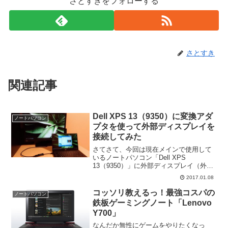
さとすきをフォローする
さとすき
関連記事
Dell XPS 13（9350）に変換アダ
ノートパソコン
プタを使って外部ディスプレイを
接続してみた
さてさて、今回は現在メインで使用して
いるノートパソコン「Dell XPS
13（9350）」に外部ディスプレイ（外付
けモニター）を接続してみたお話でござ
2017.01.08
います。XPS 13の最新型である9360も
9350と接続端子が同じなので、外部ディ
コッソリ教えるっ！最強コスパの
ノートパソコン
スプ...
鉄板ゲーミングノート「Lenovo
Y700」
なんだか無性にゲームをやりたくなっ