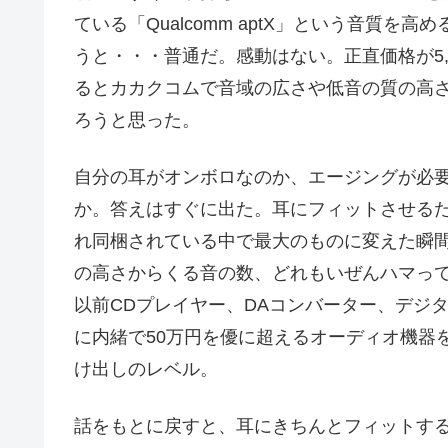
ている「Qualcomm aptX」という音質
うと・・・普通だ。感動はない。正直価格が5,00
るとカカクコムで音域の広さや低音の質の高さを
ろうと思った。
自分の耳がオンボロなのか、エージングが必
か。答えはすぐに出た。耳にフィットさせる
れ同梱されている中で最大のものに変えた瞬
の高さからくる音の数、どれもいぜんハマっ
以前CDプレイヤー、DAコンバーター、デジ
に内緒で50万円を優に超えるオーディオ機器
け出しのレベル。
話をもとに戻すと、耳にきちんとフィットす