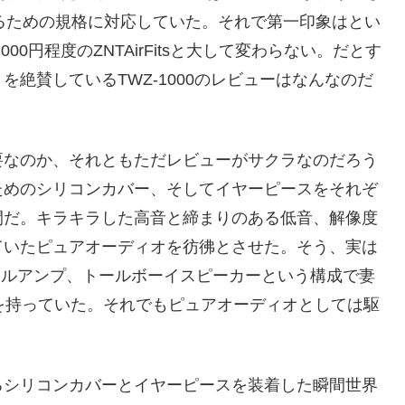
を高めるための規格に対応していた。それで第一印象はとい
0円程度のZNTAirFitsと大して変わらない。だとす
絶賛しているTWZ-1000のレビューはなんなのだ
要なのか、それともただレビューがサクラなのだろう
ためのシリコンカバー、そしてイヤーピースをそれぞ
間だ。キラキラした高音と締まりのある低音、解像度
ていたピュアオーディオを彷彿とさせた。そう、実は
タルアンプ、トールボーイスピーカーという構成で妻
を持っていた。それでもピュアオーディオとしては駆
るシリコンカバーとイヤーピースを装着した瞬間世界