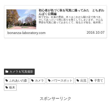
初心者が色づく秋を写真に撮ってみた とちぎわ
んぱく公園編
秋ですね、紅葉の季節。木々はこれから駆け足で色づき、
そしてあっという間に彩りを無くしてしまいます。そんな
季節を写真に撮っておきたくて、知る人ぞ知る、栃木県は
「わんぱく公園」へと向かいました。カメラはCanon 6D
で、レンズは24-70mm...
2016.10.07
bonanza-laboratory.com
カメラ＆写真撮影
ふれあいの森
カメラ
パワースポット
出流
子育て
栃木
スポンサーリンク