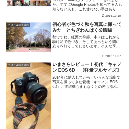
た。すでにGoogle Photosを知ってる人も
知らない人も、これ使わない手はありま
せんよ？Google Photosとは安全に好きな
2016.10.15
だけ保存. 最大解像度 16 MP の写真や
1080p...
初心者が色づく秋を写真に撮って
カメラ＆写真撮影
みた とちぎわんぱく公園編
秋ですね、紅葉の季節。木々はこれから
駆け足で色づき、そしてあっという間に
彩りを無くしてしまいます。そんな季節
を写真に撮っておきたくて、知る人ぞ知
る、栃木県は「わんぱく公園」へと向か
2016.10.07
いました。カメラはCanon 6Dで、レンズ
いまさらレビュー！初代「キャノ
は24-70mm...
カメラ＆写真撮影
ン EOS 6D」【軽量フルサイズ】
2014年に購入してから、いろんな場所で
写真を撮ってきた愛機「キャノン EOS
6D」。後継機もまもなくとの噂も流れて
いますが、まだ一度もレビューをしてい
なかったので、いまさらながら初代（ま
だ現行）6Dのレビューをやっておきたい
と思います。...