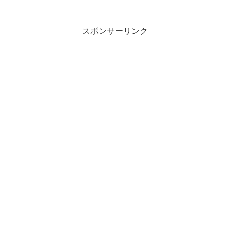
の状況を見据え、怒るということに新た
な視点でスポットを当てて...
スポンサーリンク