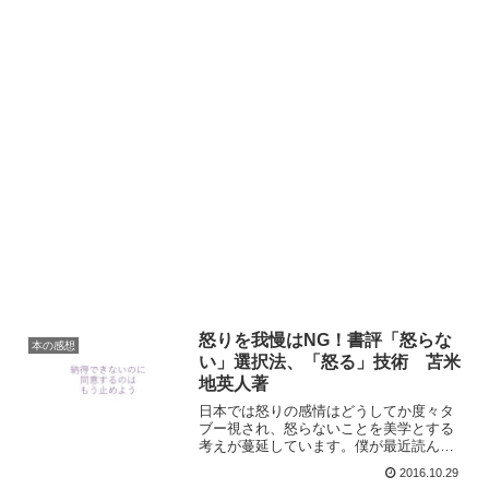
怒りを我慢はNG！書評「怒らな
本の感想
い」選択法、「怒る」技術 苫米
地英人著
日本では怒りの感情はどうしてか度々タ
ブー視され、怒らないことを美学とする
考えが蔓延しています。僕が最近読ん
だ、苫米地英人氏による著書"「怒らな
2016.10.29
い」選択法、「怒る」技術"はそんな日本