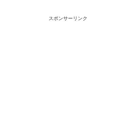
ト」付いてるから懐中電灯なんて持って
ないって？やっぱりそうで...
スポンサーリンク