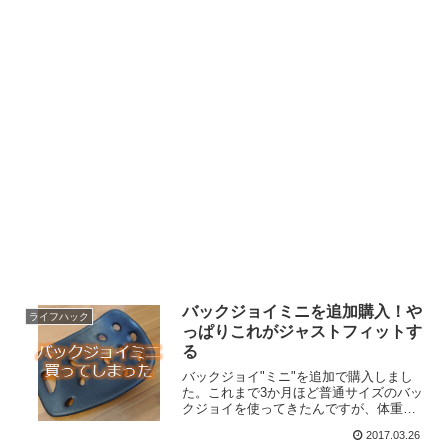
バックジョイミニを追加購入！や
ライフハック
っぱりこれがジャストフィットす
る
バックジョイ"ミニ"を追加で購入しまし
た。これまで3か月ほど普通サイズのバッ
クジョイを使ってきたんですが、体重
57kgの僕に普通サイズは少し大きすぎ
2017.03.26
て、いまいちしっくりこなかったのがそ