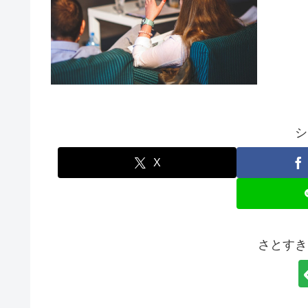
シ
X
さとすき