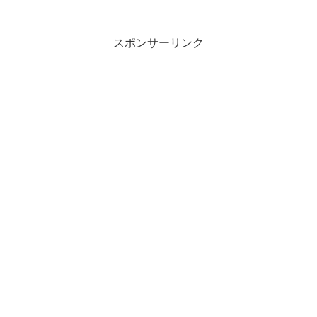
びストライダーを購入するまでには、ラ
イバル商品である「D-...
スポンサーリンク