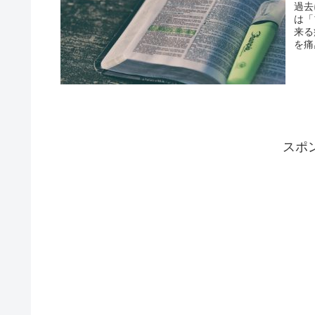
過去
は「
来る
を痛
スポ