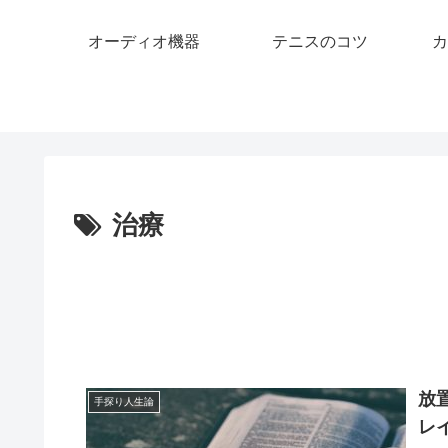
オーディオ機器
テニスのコツ
カ
治療
放
手探り人生論
レ