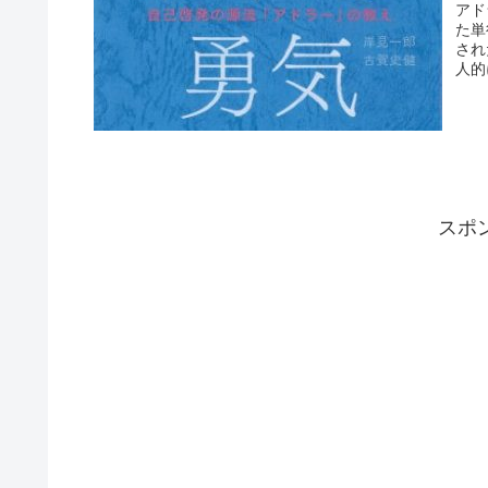
アド
た単
され
人的
スポ