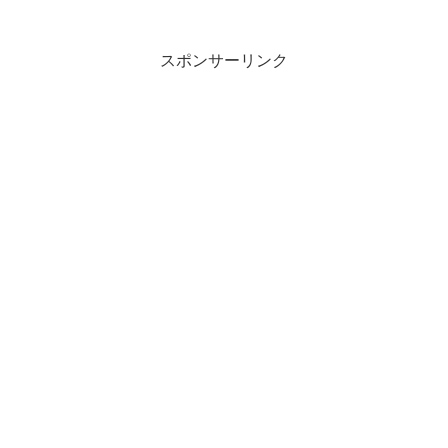
9350と接続端子が同じなので、外部ディ
スプ...
スポンサーリンク